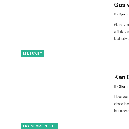
Gas v
By
Bjorn
Gas ver
afblaze
behalve
MILIEUWET
Kan 
By
Bjorn
Hoewel 
door h
huurov
EIGENDOMSRECHT