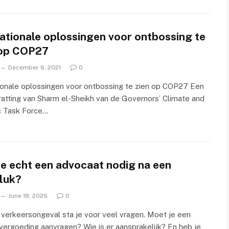
ationale oplossingen voor ontbossing te
 op COP27
December 6, 2021
0
ionale oplossingen voor ontbossing te zien op COP27 Een
tting van Sharm el-Sheikh van de Governors’ Climate and
s Task Force…
je echt een advocaat nodig na een
luk?
June 18, 2026
0
verkeersongeval sta je voor veel vragen. Moet je een
ergoeding aanvragen? Wie is er aansprakelijk? En heb je