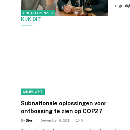
eigenli
UNCATEGORIZED
KIJK DIT
MILIEUWET
Subnationale oplossingen voor
ontbossing te zien op COP27
By
Bjorn
December 6, 2021
0