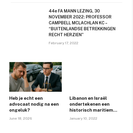
44e FA MANN LEZING, 30
NOVEMBER 2022: PROFESSOR
CAMPBELL MCLACHLAN KC –
“BUITENLANDSE BETREKKINGEN
RECHT HERZIEN”
February 17, 2022
Heb je echt een
Libanon en Israël
advocaat nodig na een
ondertekenen een
ongeluk?
historisch maritiem
grensakkoord, dat de
June 18, 2026
January 10, 2022
onmiddellijke start van
de exploratie en