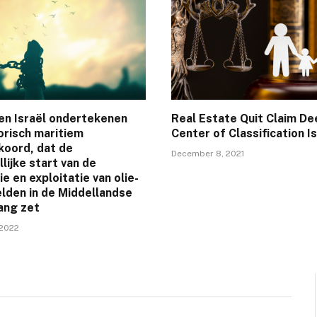
en Israël ondertekenen
Real Estate Quit Claim De
orisch maritiem
Center of Classification I
koord, dat de
December 8, 2021
lijke start van de
ie en exploitatie van olie-
lden in de Middellandse
ang zet
 2022