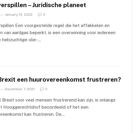
erspillen – Juridische planeet
January 13, 2022
0
spillen Een voorgestelde regel die het affakkelen en
n van aardgas beperkt, is een overwinning voor iedereen
 hebzuchtige olie-…
Brexit een huurovereenkomst frustreren?
December 7, 2021
0
Brexit voor veel mensen frustrerend kan zijn, is onlangs
et Hooggerechtshof beoordeeld of het een
ereenkomst kan frustreren. De…