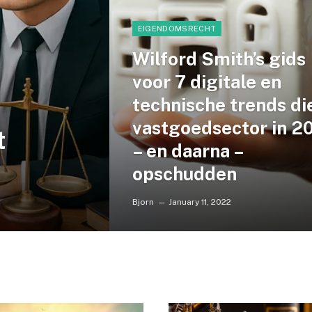
EIGENDOMSRECHT
Wilford Smith’s gids
voor 7 digitale en
technische trends di
vastgoedsector in 2
t
– en daarna –
opschudden
Bjorn
January 11, 2022