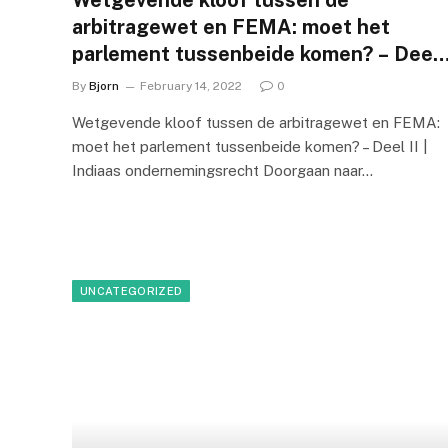
Wetgevende kloof tussen de
arbitragewet en FEMA: moet het
parlement tussenbeide komen? – Deel
II
By
Bjorn
February 14, 2022
0
Wetgevende kloof tussen de arbitragewet en FEMA:
moet het parlement tussenbeide komen? – Deel II |
Indiaas ondernemingsrecht Doorgaan naar…
UNCATEGORIZED