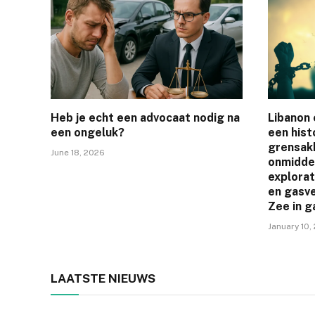
Heb je echt een advocaat nodig na
Libanon 
een ongeluk?
een hist
grensak
June 18, 2026
onmiddel
explorat
en gasve
Zee in g
January 10,
LAATSTE NIEUWS