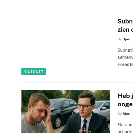
Subn
zien
By
Bjorn
Subnat
samenva
Forest
MILIEUWET
Heb 
onge
By
Bjorn
Na een 
schadev