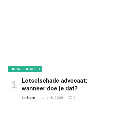
UNCATEGORIZED
Letselschade advocaat:
wanneer doe je dat?
By
Bjorn
June 18, 2026
0