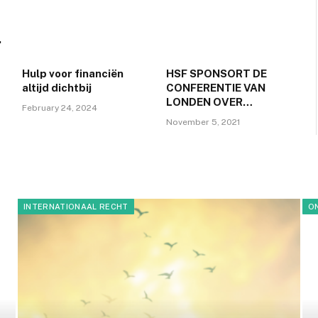
exploitatie van olie- en
gasvelden in de
Middellandse Zee in
gang zet
Hulp voor financiën
HSF SPONSORT DE
altijd dichtbij
CONFERENTIE VAN
LONDEN OVER
February 24, 2024
INTERNATIONAAL
November 5, 2021
RECHT
INTERNATIONAAL RECHT
O