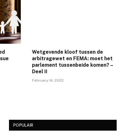
ed
Wetgevende kloof tussen de
ssue
arbitragewet en FEMA: moet het
parlement tussenbeide komen? –
Deel II
February 14, 2022
POPULAIR