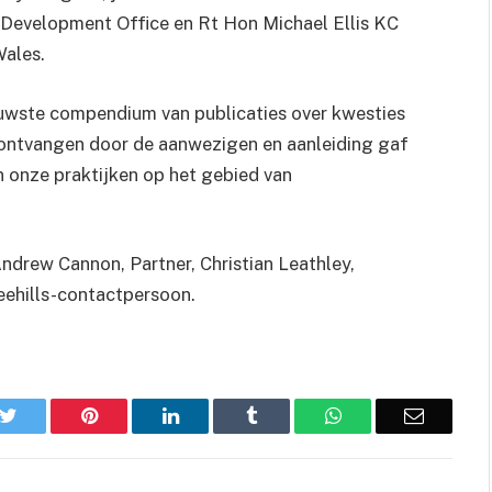
Development Office en Rt Hon Michael Ellis KC
ales.
ieuwste compendium van publicaties over kwesties
d ontvangen door de aanwezigen en aanleiding gaf
en onze praktijken op het gebied van
drew Cannon, Partner, Christian Leathley,
eehills-contactpersoon.
k
Twitter
Pinterest
LinkedIn
Tumblr
WhatsApp
Email