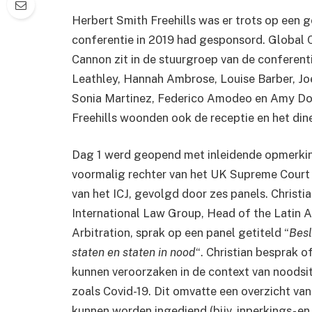
Herbert Smith Freehills was er trots op een g
conferentie in 2019 had gesponsord. Global 
Cannon zit in de stuurgroep van de conferent
Leathley, Hannah Ambrose, Louise Barber, Jo
Sonia Martinez, Federico Amodeo en Amy Do
Freehills woonden ook de receptie en het diner
Dag 1 werd geopend met inleidende opmerki
voormalig rechter van het UK Supreme Court 
van het ICJ, gevolgd door zes panels. Christi
International Law Group, Head of the Latin 
Arbitration, sprak op een panel getiteld “
Besl
staten en staten in nood
“. Christian besprak 
kunnen veroorzaken in de context van noodsi
zoals Covid-19. Dit omvatte een overzicht v
kunnen worden ingediend (bijv. inperkings- e