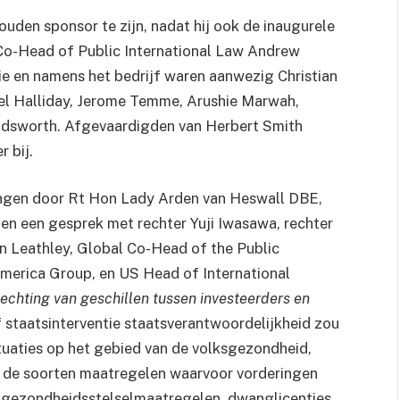
ouden sponsor te zijn, nadat hij ook de inaugurele
Co-Head of Public International Law Andrew
ie en namens het bedrijf waren aanwezig Christian
el Halliday, Jerome Temme, Arushie Marwah,
dsworth. Afgevaardigden van Herbert Smith
 bij.
ngen door Rt Hon Lady Arden van Heswall DBE,
en een gesprek met rechter Yuji Iwasawa, rechter
an Leathley, Global Co-Head of the Public
America Group, en US Head of International
echting van geschillen tussen investeerders en
of staatsinterventie staatsverantwoordelijkheid zou
tuaties op het gebied van de volksgezondheid,
an de soorten maatregelen waarvoor vorderingen
n gezondheidsstelselmaatregelen, dwanglicenties,