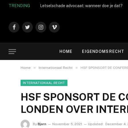
TRENDING
Letselschade advocaat: wanneer doe je dat?
Facebook
Twitter
Instagram
Vimeo
HOME
EIGENDOMSRECHT
»
»
Home
Internationaal Recht
HSF SPONSORT DE CONFERE
INTERNATIONAAL RECHT
HSF SPONSORT DE C
LONDEN OVER INTER
By
Bjorn
November 5, 2021
Updated:
December 4,