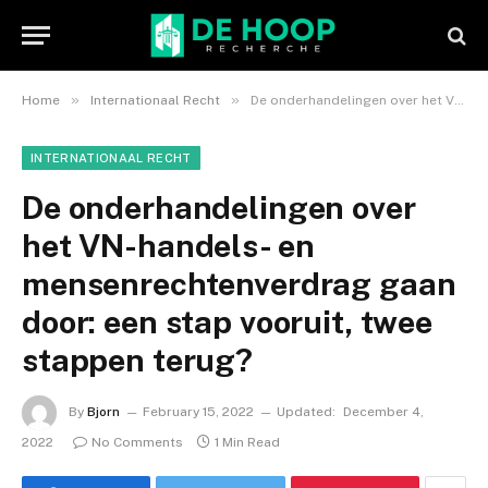
»
»
Home
Internationaal Recht
De onderhandelingen over het VN-handels- en mensenrechtenverdrag gaan door: een stap vooruit, twee stappen terug?
INTERNATIONAAL RECHT
De onderhandelingen over
het VN-handels- en
mensenrechtenverdrag gaan
door: een stap vooruit, twee
stappen terug?
By
Bjorn
February 15, 2022
Updated:
December 4,
2022
No Comments
1 Min Read