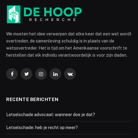
komen? – Deel II
By
Bjorn
February 14, 2022
Updated:
December 4,
2022
No Comments
1 Min Read
Facebook
Twitter
Pinterest