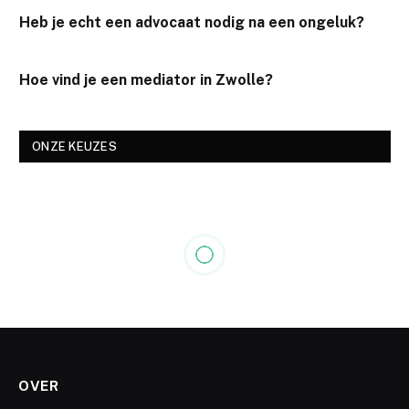
Heb je echt een advocaat nodig na een ongeluk?
Hoe vind je een mediator in Zwolle?
ONZE KEUZES
ONDERNEMINGSRECHT
Wetgevende kloof tussen de
arbitragewet en FEMA: moet
het parlement tussenbeide