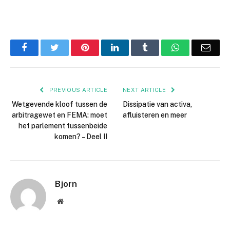
Facebook
Twitter
Pinterest
LinkedIn
Tumblr
WhatsApp
Emai
PREVIOUS ARTICLE
NEXT ARTICLE
Wetgevende kloof tussen de
Dissipatie van activa,
arbitragewet en FEMA: moet
afluisteren en meer
het parlement tussenbeide
komen? – Deel II
Bjorn
Website