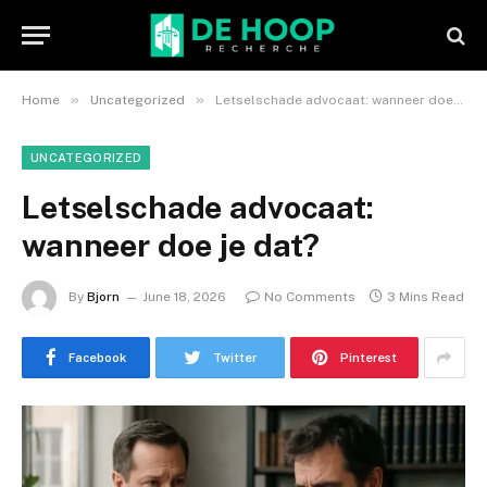
»
»
Home
Uncategorized
Letselschade advocaat: wanneer doe je dat?
UNCATEGORIZED
Letselschade advocaat:
wanneer doe je dat?
By
Bjorn
June 18, 2026
No Comments
3 Mins Read
Facebook
Twitter
Pinterest