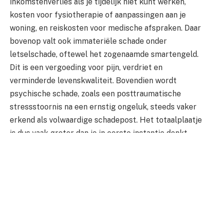
inkomstenverlies als je tijdelijk niet kunt werken,
kosten voor fysiotherapie of aanpassingen aan je
woning, en reiskosten voor medische afspraken. Daar
bovenop valt ook immateriële schade onder
letselschade, oftewel het zogenaamde smartengeld.
Dit is een vergoeding voor pijn, verdriet en
verminderde levenskwaliteit. Bovendien wordt
psychische schade, zoals een posttraumatische
stressstoornis na een ernstig ongeluk, steeds vaker
erkend als volwaardige schadepost. Het totaalplaatje
is dus vaak groter dan je in eerste instantie denkt.
Zo wordt jouw schadevergoeding
berekend
Het berekenen van een schadevergoeding is geen
eenvoudige rekensom. Er wordt gekeken naar de ernst