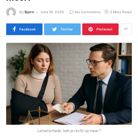
By
Bjorn
June 18, 2026
No Comments
3 Mins Read
Facebook
Twitter
Pinterest
Letselschade: heb je recht op meer?