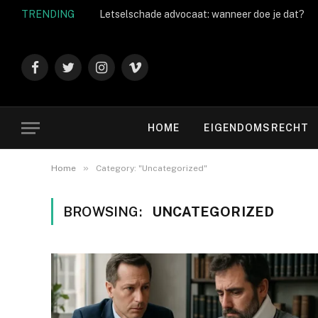
TRENDING
Letselschade advocaat: wanneer doe je dat?
Facebook
Twitter
Instagram
Vimeo
HOME
EIGENDOMSRECHT
»
Home
Category: "Uncategorized"
BROWSING:
UNCATEGORIZED