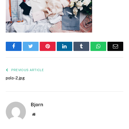
Facebook
Twitter
Pinterest
LinkedIn
Tumblr
WhatsApp
Emai
PREVIOUS ARTICLE
polo-2.jpg
Bjorn
Website