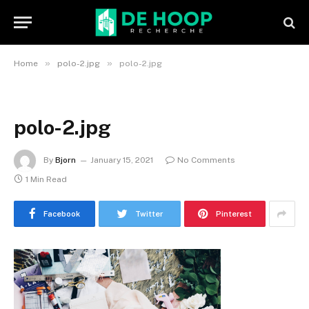
»
»
Home
polo-2.jpg
polo-2.jpg
polo-2.jpg
By
Bjorn
January 15, 2021
No Comments
1 Min Read
Facebook
Twitter
Pinterest